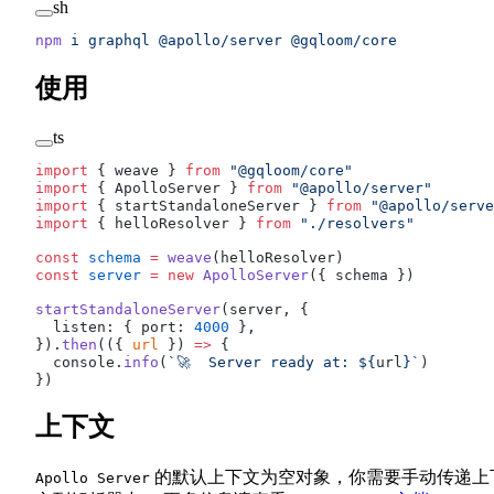
sh
npm
 i
 graphql
 @apollo/server
 @gqloom/core
使用
ts
import
 { 
weave
 } 
from
 "@gqloom/core"
import
 { 
ApolloServer
 } 
from
 "@apollo/server"
import
 { 
startStandaloneServer
 } 
from
 "@apollo/serve
import
 { 
helloResolver
 } 
from
 "./resolvers"
const
schema
 =
weave
(
helloResolver
)
const
server
 =
 new
ApolloServer
({ 
schema
 })
startStandaloneServer
(
server
, {
listen
: { 
port
: 
4000
 },
}).
then
(({ 
url
 }) 
=>
 {
console
.
info
(
`🚀  Server ready at: ${
url
}`
)
})
上下文
的默认上下文为空对象，你需要手动传递上
Apollo Server